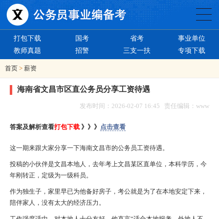
打包下载
国考
省考
事业单位
教师真题
招警
三支一扶
专项下载
首页
>
薪资
海南省文昌市区直公务员分享工资待遇
发布时间：2026-02-07 16:45 责任编辑：www
答案及解析查看
打包下载
》》》
点击查看
这一期来跟大家分享一下海南文昌市的公务员工资待遇。
投稿的小伙伴是文昌本地人，去年考上文昌某区直单位，本科学历，今
年刚转正，定级为一级科员。
作为独生子，家里早已为他备好房子，考公就是为了在本地安定下来，
陪伴家人，没有太大的经济压力。
工作强度适中，对本地人十分友好，他直言“适合本地报考，外地人不