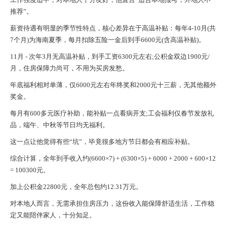
推荐”。
薪资待遇有明显的季节性特点，核心差异在于高温补贴：每年4-10月(共
7个月)为海南夏季，每月扣除五险一金后到手6600元(含高温补贴)。
11月 - 次年3月无高温补贴，到手工资6300元左右;公积金双边1900元/
月，住房保障力尚可，不用为买房发愁。
年底福利相对单薄，仅6000元左右年终奖和2000元十三薪，无其他额外
奖金。
每月有600多元医疗补助，能补贴一点看病开支;工会福利仅春节发放礼
品，端午、中秋等节日均无福利。
这一点让他觉得有些“坑”，毕竟很多地方节日都会有相应补贴。
综合计算，全年到手收入约(6600×7) + (6300×5) + 6000 + 2000 + 600×12
= 100300元。
加上公积金22800元，全年总包约12.31万元。
对本地人而言，无需承担住房压力，这份收入能保障舒适生活，工作稳
定又能陪伴家人，十分知足。