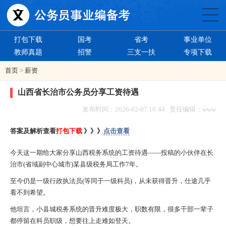
打包下载
国考
省考
事业单位
教师真题
招警
三支一扶
专项下载
首页
>
薪资
山西省长治市公务员分享工资待遇
发布时间：2026-02-07 16:44 责任编辑：www
答案及解析查看
打包下载
》》》
点击查看
今天这一期给大家分享山西税务系统的工资待遇——投稿的小伙伴在长
治市(省域副中心城市)某县级税务局工作7年。
至今仍是一级行政执法员(等同于一级科员)，从未获得晋升，仕途几乎
看不到希望。
他坦言，小县城税务系统的晋升难度极大，职数有限，很多干部一辈子
都停留在科员职级，想要往上走难如登天。