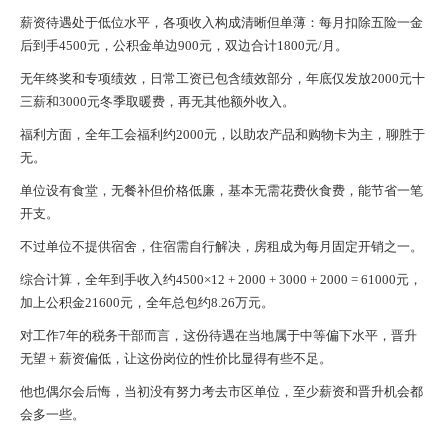
薪资待遇处于低位水平，各项收入构成清晰但单薄：每月扣除五险一金
后到手4500元，公积金单边900元，双边合计1800元/月。
无年终奖和专项绩效，日常工资已包含绩效部分，年底仅发放2000元十
三薪和3000元冬季取暖费，再无其他额外收入。
福利方面，全年工会福利约2000元，以助农产品和购物卡为主，聊胜于
无。
单位设有食堂，无餐补但价格低廉，基本无需花费伙食费，能节省一笔
开支。
不过单位不提供宿舍，住宿需自行解决，房租成为每月固定开销之一。
综合计算，全年到手收入约4500×12 + 2000 + 3000 + 2000 = 61000元，
加上公积金21600元，全年总包约8.26万元。
对工作7年的税务干部而言，这份待遇在当地属于中等偏下水平，晋升
无望 + 薪资偏低，让这份岗位的性价比显得有些不足。
他也偶尔会后悔，当初没有努力考去市区单位，至少薪资和晋升机会都
会多一些。