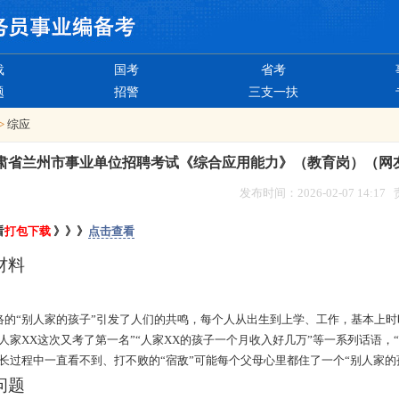
载
国考
省考
题
招警
三支一扶
>
综应
年甘肃省兰州市事业单位招聘考试《综合应用能力》（教育岗）（网
发布时间：2026-02-07 14:1
看
打包下载
》》》
点击查看
材料
络的“别人家的孩子”引发了人们的共鸣，每个人从出生到上学、工作，基本上时
人家XX这次又考了第一名”“人家XX的孩子一个月收入好几万”等一系列话语，
长过程中一直看不到、打不败的“宿敌”可能每个父母心里都住了一个“别人家的
问题