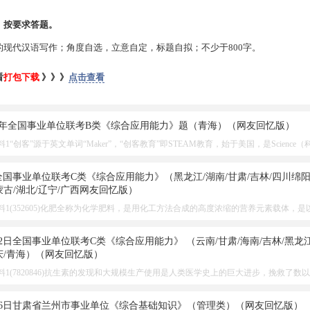
，按要求答题。
的现代汉语写作；角度自选，立意自定，标题自拟；不少于800字。
看
打包下载
》》》
点击查看
下半年全国事业单位联考B类《综合应用能力》题（青海）（网友回忆版）
“创客”源于英文单词“Maker”，“创客教育”即STEAM教育，始于美国，是Science（科学
月全国事业单位联考C类《综合应用能力》（黑龙江/湖南/甘肃/吉林/四川绵阳
蒙古/湖北/辽宁/广西网友回忆版）
1(352605)化肥全称为化学肥料，是用化工方法合成的高度浓缩的营养元素载体，
1月2日全国事业单位联考C类《综合应用能力》 （云南/甘肃/海南/吉林/黑龙江
重庆/青海）（网友回忆版）
1(7820846)抗生素的发现和大规模生产使用是人类医学史上的巨大进步，挽救了数
5月26日甘肃省兰州市事业单位《综合基础知识》（管理类）（网友回忆版）