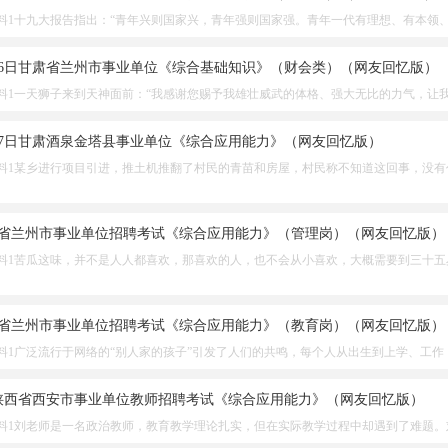
料1十九大报告指出：“青年兴则国家兴，青年强则国家强。青年一代有理想、有本领
5月26日甘肃省兰州市事业单位《综合基础知识》（财会类）（网友回忆版）
料1一天狮子来到天神面前：“我感谢您赐予我雄壮威武的体格、强大无比的力气，让
7月27日甘肃酒泉金塔县事业单位《综合应用能力》（网友回忆版）
料1某乡进行项目引进，推土机推翻了村民的青苗和房屋，村民称不知道这回事，没有
甘肃省兰州市事业单位招聘考试《综合应用能力》（管理岗）（网友回忆版）
料1苦瓜这味，并不是人人都喜欢，那喜欢的人，也不会从小喜欢，大概需要到三十五
甘肃省兰州市事业单位招聘考试《综合应用能力》（教育岗）（网友回忆版）
料1广泛流行于网络的“别人家的孩子”引发了人们的共鸣，每个人从出生到上学、工作
5月陕西省西安市事业单位教师招聘考试《综合应用能力》（网友回忆版）
料1刘老师是一名政治教师，教育教学理论扎实，但在实际教学过程中却遇到了难题。