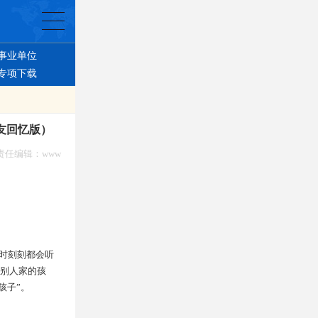
事业单位
专项下载
友回忆版）
7 责任编辑：www
时刻刻都会听
“别人家的孩
孩子”。