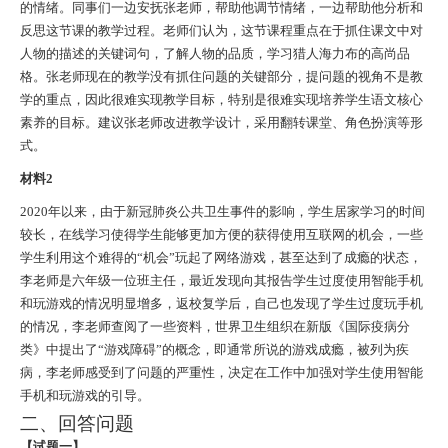
的情绪。同事们一边安抚张老师，帮助他调节情绪，一边帮助他分析和
反思这节课的教学过程。老师们认为，这节课程重点在于抓住课文中对
人物的描述的关键词句，了解人物的品质，学习猎人海力布的高尚品
格。张老师现在的教学没有抓住问题的关键部分，提问题的视角不是教
学的重点，因此很难实现教学目标，特别是很难实现培养学生语文核心
素养的目标。建议张老师改进教学设计，采用翻转课堂、角色扮演等形
式。
材料2
2020年以来，由于新冠肺炎公共卫生事件的影响，学生居家学习的时间
较长，在线学习使得学生能够更加方便的获得使用互联网的机会，一些
学生利用这个难得的“机会”玩起了网络游戏，甚至达到了成瘾的状态，
李老师是六年级一位班主任，最近发现向其报告学生过度使用智能手机
和玩游戏的情况明显增多，返校复学后，自己也发现了学生过度玩手机
的情况，李老师查阅了一些资料，世界卫生组织在新版《国际疫病分
类》中提出了“游戏障碍”的概念，即通常所说的游戏成瘾，被列为疾
病，李老师感受到了问题的严重性，决定在工作中加强对学生使用智能
手机和玩游戏的引导。
二、回答问题
【试题一】