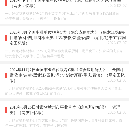
2018年下半年全国事业单位联考B类《综合应用能力》题（青海）
2026-02-07
（网友回忆版）
一、给定材料材料1“创客”源于英文单词“Maker”，“创客教育”即STEAM教育，
始于美国，是Science（科学）、Technolo
2023年8月全国事业单位联考C类《综合应用能力》（黑龙江/湖南/
甘肃/吉林/四川绵阳/重庆/山西/安徽/新疆/内蒙古/湖北/辽宁/广西网
2026-02-07
友回忆版）
一、给定材料材料1(352605)化肥全称为化学肥料，是用化工方法合成的高度浓
缩的营养元素载体，是以自然界中埋藏
2024年11月2日全国事业单位联考C类《综合应用能力》 （云南/甘
肃/海南/吉林/黑龙江/四川/湖北/安徽/新疆/重庆/青海）（网友回忆
2026-02-07
版）
一、给定材料材料1(7820846)抗生素的发现和大规模生产使用是人类医学史上
的巨大进步，挽救了数以亿计的生命。
2018年5月26日甘肃省兰州市事业单位《综合基础知识》（管理
2026-02-07
类）（网友回忆版）
一、给定材料材料1十九大报告指出：“青年兴则国家兴，青年强则国家强。青
年一代有理想、有本领、有担当，国家就