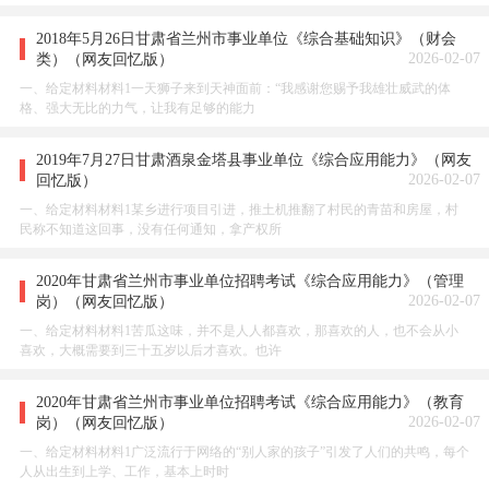
2018年5月26日甘肃省兰州市事业单位《综合基础知识》（财会
2026-02-07
类）（网友回忆版）
一、给定材料材料1一天狮子来到天神面前：“我感谢您赐予我雄壮威武的体
格、强大无比的力气，让我有足够的能力
2019年7月27日甘肃酒泉金塔县事业单位《综合应用能力》（网友
2026-02-07
回忆版）
一、给定材料材料1某乡进行项目引进，推土机推翻了村民的青苗和房屋，村
民称不知道这回事，没有任何通知，拿产权所
2020年甘肃省兰州市事业单位招聘考试《综合应用能力》（管理
2026-02-07
岗）（网友回忆版）
一、给定材料材料1苦瓜这味，并不是人人都喜欢，那喜欢的人，也不会从小
喜欢，大概需要到三十五岁以后才喜欢。也许
2020年甘肃省兰州市事业单位招聘考试《综合应用能力》（教育
2026-02-07
岗）（网友回忆版）
一、给定材料材料1广泛流行于网络的“别人家的孩子”引发了人们的共鸣，每个
人从出生到上学、工作，基本上时时