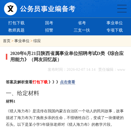
打包下载
国考
省考
事业单位
教师真题
招警
三支一扶
专项下载
首页
>
事业单位
>
综应
2020年6月21日陕西省属事业单位招聘考试D类《综合应
用能力》（网友回忆版）
发布时间：2026-02-07 14:14 责任编辑：www
答案及解析查看
打包下载
》》》
点击查看
一、给定材料
材料1
《猎人海力布》是流传在我国内蒙古自治区一个动人的民间故事，故事
描述了海力布为了挽救乡亲的生命，不惜牺牲自己，变成了一块僵硬的
石头。以下是某小学5年级张老师对《猎人海力布》的教学片段。