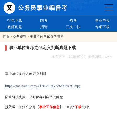
打包下载
国考
省考
事业单位
教师真题
招警
三支一扶
专项下载
首页
>
备考资料
>
事业单位考试备考资料
事业单位备考之06定义判断真题下载
发布时间：2026-07-06 责任编辑：www
事业单位备考之06定义判断
https://pan.baidu.com/s/1Nuvl_-pVXrSbb4vesC15pg
防止链接失效，及时保存到自己的网盘
提取码
：关注公众号【
事业工作信息
】，回复“
下载
”获取