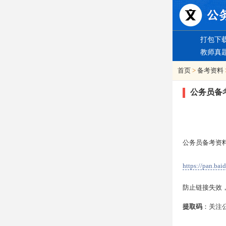
打包下
教师真
首页
>
备考资料
公务员备
公务员备考资
https://pan.ba
防止链接失效
提取码
：关注