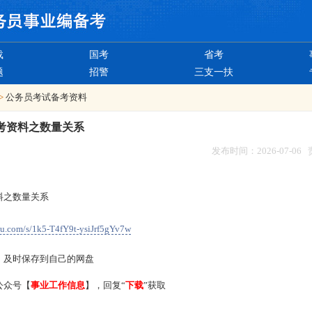
载
国考
省考
题
招警
三支一扶
>
公务员考试备考资料
考资料之数量关系
发布时间：2026-07-06
料之数量关系
idu.com/s/1k5-T4fY9t-ysiJrf5gYv7w
，及时保存到自己的网盘
公众号【
事业工作信息
】，回复“
下载
”获取